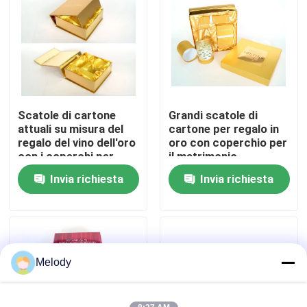
Visita alla fabbrica
Controllo della qualità
Scatole di cartone
Grandi scatole di
Contattaci
attuali su misura del
cartone per regalo in
regalo del vino dell'oro
oro con coperchio per
con i coperchi per
il matrimonio
Chiedi un preventivo
nozze
Invia richiesta
Invia richiesta
Bottiglie di vetro vuote
bottiglie di vetro cosmetiche
Melody
Bottiglie di vetro del profumo