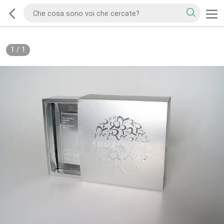
1
/
1