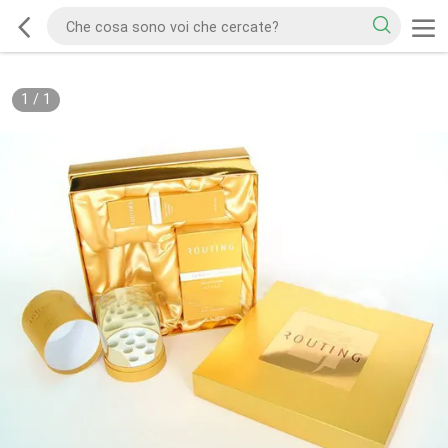
1
/
1