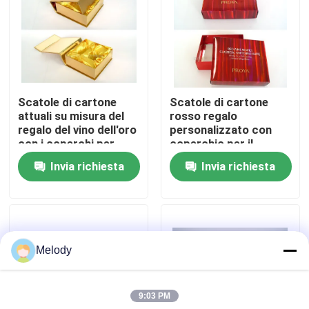
Visita alla fabbrica
Controllo della qualità
Scatole di cartone
Scatole di cartone
attuali su misura del
rosso regalo
Contattaci
regalo del vino dell'oro
personalizzato con
con i coperchi per
coperchio per il
nozze
matrimonio
Invia richiesta
Invia richiesta
Chiedi un preventivo
Bottiglie di vetro vuote
Melody
bottiglie di vetro cosmetiche
9:03 PM
Bottiglie di vetro del profumo