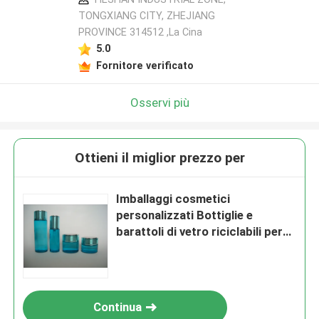
TONGXIANG CITY, ZHEJIANG
PROVINCE 314512 ,La Cina
5.0
Fornitore verificato
Osservi più
Ottieni il miglior prezzo per
Imballaggi cosmetici
personalizzati Bottiglie e
barattoli di vetro riciclabili per
lozioni e creme per il viso
Continua