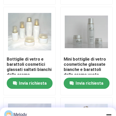
Visita alla fabbrica
Controllo della qualità
Contattaci
Bottiglie di vetro e
Mini bottiglie di vetro
Chiedi un preventivo
barattoli cosmetici
cosmetiche glassate
glassati saltati bianchi
bianche e barattoli
della crema
della crema vuota
50ml
Bottiglie di vetro vuote
Invia richiesta
Invia richiesta
bottiglie di vetro cosmetiche
Bottiglie di vetro del profumo
Melody