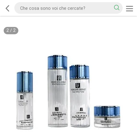
2
/
2