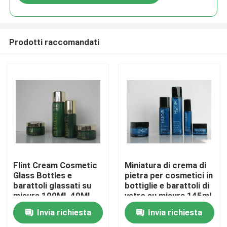
Prodotti raccomandati
Casa.
Flint Cream Cosmetic
Miniatura di crema di
Glass Bottles e
pietra per cosmetici in
barattoli glassati su
bottiglie e barattoli di
Prodotti
misura 100ML 40ML
vetro su misura 145ml
Invia richiesta
Invia richiesta
Su di noi