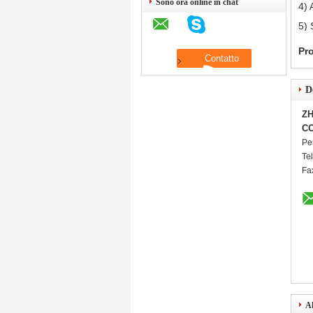
Sono ora online in chat
4) 
5) 
Pr
D
ZH
CO
Pe
Te
Fa
Al