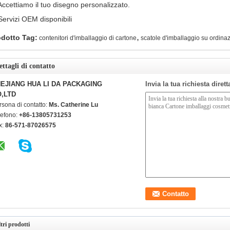
Accettiamo il tuo disegno personalizzato.
Servizi OEM disponibili
,
odotto Tag:
contenitori d'imballaggio di cartone
scatole d'imballaggio su ordina
ettagli di contatto
EJIANG HUA LI DA PACKAGING
Invia la tua richiesta diret
,LTD
rsona di contatto:
Ms. Catherine Lu
lefono:
+86-13805731253
x:
86-571-87026575
tri prodotti