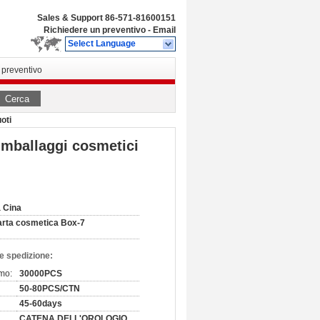
Sales & Support
86-571-81600151
Richiedere un preventivo
-
Email
Select Language
 preventivo
Cerca
oti
imballaggi cosmetici
 Cina
rta cosmetica Box-7
e spedizione:
imo:
30000PCS
50-80PCS/CTN
45-60days
CATENA DELL'OROLOGIO