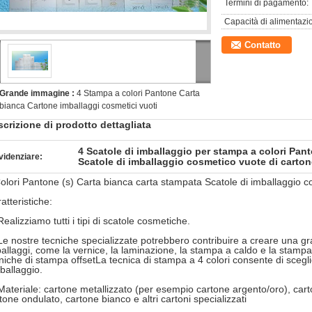
Termini di pagamento:
Capacità di alimentazi
Contatto
Grande immagine :
4 Stampa a colori Pantone Carta
bianca Cartone imballaggi cosmetici vuoti
crizione di prodotto dettagliata
4 Scatole di imballaggio per stampa a colori Pan
videnziare:
Scatole di imballaggio cosmetico vuote di carton
olori Pantone (s) Carta bianca carta stampata Scatole di imballaggio c
atteristiche:
Realizziamo tutti i tipi di scatole cosmetiche.
Le nostre tecniche specializzate potrebbero contribuire a creare una gra
allaggi, come la vernice, la laminazione, la stampa a caldo e la stampa 
niche di stampa offsetLa tecnica di stampa a 4 colori consente di scegl
mballaggio.
Materiale: cartone metallizzato (per esempio cartone argento/oro), cart
tone ondulato, cartone bianco e altri cartoni specializzati