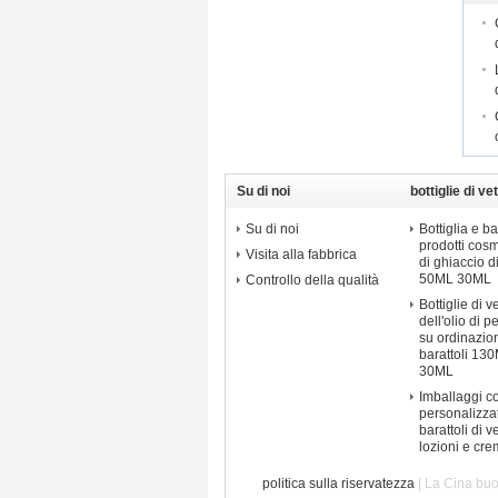
Su di noi
bottiglie di v
Su di noi
Bottiglia e ba
prodotti cos
Visita alla fabbrica
di ghiaccio d
50ML 30ML
Controllo della qualità
Bottiglie di 
dell'olio di 
su ordinazion
barattoli 1
30ML
Imballaggi c
personalizzat
barattoli di ve
lozioni e cre
politica sulla riservatezza
| La Cina buo