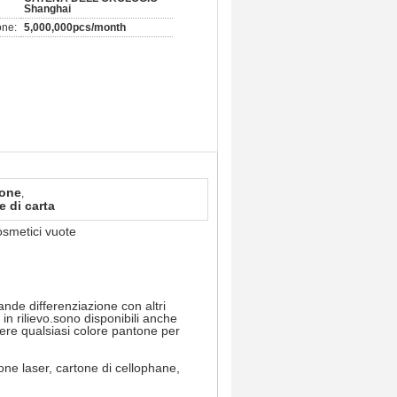
Shanghai
one:
5,000,000pcs/month
tone
,
e di carta
osmetici vuote
nde differenziazione con altri
in rilievo.sono disponibili anche
iere qualsiasi colore pantone per
one laser, cartone di cellophane,