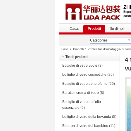
ZH
Esper
cosm
Casa.
Prodotti
Su di noi
Categories
Casa
Prodotti
contenitori d'imballaggio di cos
Tutti i prodotti
4 
Bottiglie di vetro vuote
(3)
vu
bottiglie di vetro cosmetiche
(25)
Bottiglie di vetro del profumo
(26)
Barattoli crema di vetro
(8)
Bottiglie di vetro dell'olio
essenziale
(6)
bottiglie di vetro della bevanda
(5)
Biberon di vetro del bambino
(11)