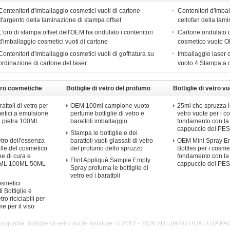
Contenitori d'imballaggio cosmetici vuoti di cartone
Contenitori d'imbal
d'argento della laminazione di stampa offset
cellofan della lam
L'oro di stampa offset dell'OEM ha ondulato i contenitori
Cartone ondulato d
d'imballaggio cosmetici vuoti di cartone
cosmetico vuoto OE
Contenitori d'imballaggio cosmetici vuoti di goffratura su
Imballaggio laser 
ordinazione di cartone del laser
vuoto 4 Stampa a 
etro cosmetiche
Bottiglie di vetro del profumo
Bottiglie di vetro v
rattoli di vetro per
OEM 100ml campione vuoto
25ml che spruzza le
metici a emulsione
perfume bottiglie di vetro e
vetro vuote per i c
i pietra 100ML
barattoli imballaggio
fondamento con la
cappuccio del PE
Stampa le bottiglie e dei
vetro dell'essenza
barattoli vuoti glassati di vetro
OEM Mini Spray E
pelle del cosmetico
del profumo dello spruzzo
Bottles per i cosmet
e di cura e
fondamento con la
Flint Appliqué Sample Empty
30ML 100ML 50ML
cappuccio del PE
Spray profuma le bottiglie di
vetro ed i barattoli
osmetici
i Bottiglie e
tro riciclabili per
me per il viso
n qualità Bottiglie di vetro vuote fornitore. © 2012 - 2026 ZHEJIANG HUA LI DA 