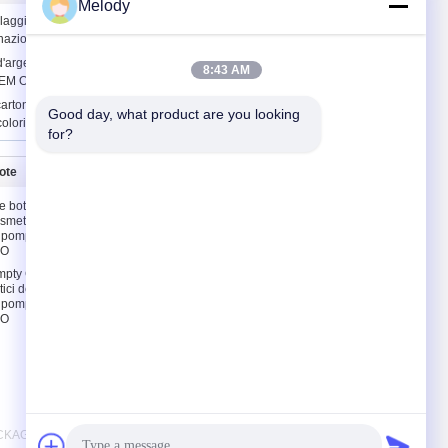
Melody
laggio cosmetici vuoti di cartone del
inazione di stampa offset dell'OEM
'argento scatole di imballaggio
8:43 AM
M Offset Printing
cartone scatole di imballaggio cosmetico
Good day, what product are you looking 
colori Pantone
for?
uote
Contattaci
 bottiglie di
Contattaci
osmetici del
Chiedi un preventivo
 pompa & il
SO
E-Mail
mpty Glass
Mappa del sito
ici del
 pompa & il
SO
PACKAGING CO,LTD. All Rights Reserved.