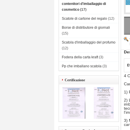
contenitori d'imballaggio di
cosmetico
(17)
Scatole di cartone del regalo
(12)
Borse di distributore di giornali
(15)
Scatola d'imballaggio del profumo
(12)
Des
Fodera della carta kraft
(3)
E
Pp che imballano scatola
(3)
4 C
Certificazione
Car
1) 
2) 
imb
tec
l'i
3) 
car