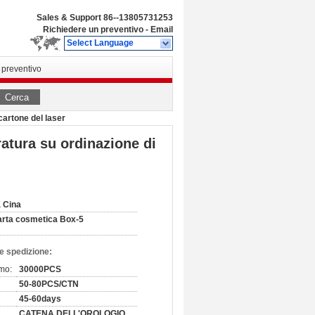
Sales & Support
86--13805731253
Richiedere un preventivo
-
Email
Select Language
 preventivo
Cerca
cartone del laser
ratura su ordinazione di
 Cina
rta cosmetica Box-5
e spedizione:
imo:
30000PCS
50-80PCS/CTN
45-60days
CATENA DELL'OROLOGIO