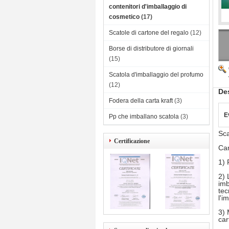
contenitori d'imballaggio di
cosmetico
(17)
Scatole di cartone del regalo
(12)
Borse di distributore di giornali
(15)
Scatola d'imballaggio del profumo
(12)
Des
Fodera della carta kraft
(3)
E
Pp che imballano scatola
(3)
Sca
Certificazione
Car
1) 
2) 
imb
tec
l'i
3) 
car