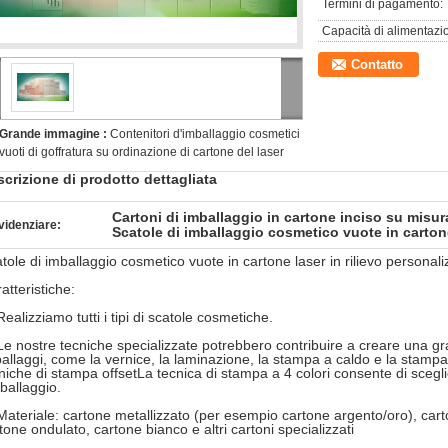
Termini di pagamento:
Capacità di alimentazi
Contatto
Grande immagine :
Contenitori d'imballaggio cosmetici
vuoti di goffratura su ordinazione di cartone del laser
crizione di prodotto dettagliata
Cartoni di imballaggio in cartone inciso su misur
videnziare:
Scatole di imballaggio cosmetico vuote in carton
tole di imballaggio cosmetico vuote in cartone laser in rilievo personali
atteristiche:
Realizziamo tutti i tipi di scatole cosmetiche.
Le nostre tecniche specializzate potrebbero contribuire a creare una gra
allaggi, come la vernice, la laminazione, la stampa a caldo e la stampa 
niche di stampa offsetLa tecnica di stampa a 4 colori consente di scegl
mballaggio.
Materiale: cartone metallizzato (per esempio cartone argento/oro), cart
tone ondulato, cartone bianco e altri cartoni specializzati