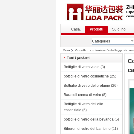
ZH
Esper
cosm
Casa.
Prodotti
Su di noi
Categories
Casa
Prodotti
contenitori d'imballaggio di cos
Tutti i prodotti
Co
Bottiglie di vetro vuote
(3)
ca
bottiglie di vetro cosmetiche
(25)
Bottiglie di vetro del profumo
(26)
Barattoli crema di vetro
(8)
Bottiglie di vetro dell'olio
essenziale
(6)
bottiglie di vetro della bevanda
(5)
Biberon di vetro del bambino
(11)