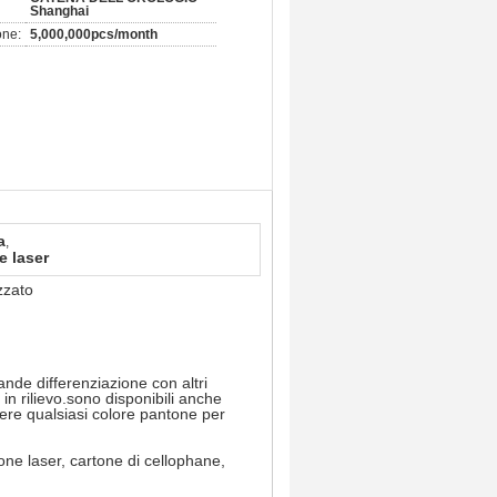
Shanghai
one:
5,000,000pcs/month
a
,
e laser
zzato
nde differenziazione con altri
in rilievo.sono disponibili anche
iere qualsiasi colore pantone per
one laser, cartone di cellophane,