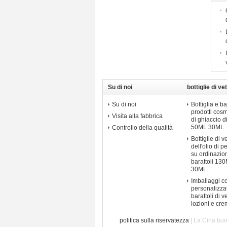
Su di noi
bottiglie di v
Su di noi
Bottiglia e ba
prodotti cos
Visita alla fabbrica
di ghiaccio d
50ML 30ML
Controllo della qualità
Bottiglie di 
dell'olio di 
su ordinazion
barattoli 1
30ML
Imballaggi c
personalizzat
barattoli di ve
lozioni e cre
politica sulla riservatezza
| La Cina buo