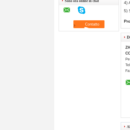
Sono ora online in chat
4) 
5) 
Pr
D
ZH
CO
Pe
Te
Fa
Al