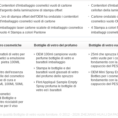
Contenitori d'imballaggio cosmetici vuoti di cartone
Contenitori d'imbal
d'argento della laminazione di stampa offset
cellofan della lam
L'oro di stampa offset dell'OEM ha ondulato i contenitori
Cartone ondulato d
d'imballaggio cosmetici vuoti di cartone
cosmetico vuoto OE
Imballaggio laser cartone scatole di imballaggio cosmetico
4 Stampa a colori
vuoto 4 Stampa a colori Pantone
imballaggi cosmeti
etro cosmetiche
Bottiglie di vetro del profumo
Bottiglie di vetro v
rattoli di vetro per
OEM 100ml campione vuoto
25ml che spruzza le
metici a emulsione
perfume bottiglie di vetro e
vetro vuote per i c
i pietra 100ML
barattoli imballaggio
fondamento con la
cappuccio del PE
Stampa le bottiglie e dei
vetro dell'essenza
barattoli vuoti glassati di vetro
OEM Mini Spray E
pelle del cosmetico
del profumo dello spruzzo
Bottles per i cosmet
e di cura e
fondamento con la
Flint Appliqué Sample Empty
30ML 100ML 50ML
cappuccio del PE
Spray profuma le bottiglie di
vetro ed i barattoli
osmetici
i Bottiglie e
tro riciclabili per
me per il viso
n qualità Bottiglie di vetro vuote fornitore. © 2012 - 2026 ZHEJIANG HUA LI DA 