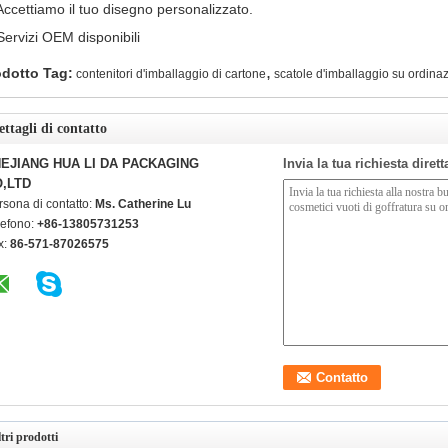
Accettiamo il tuo disegno personalizzato.
Servizi OEM disponibili
,
odotto Tag:
contenitori d'imballaggio di cartone
scatole d'imballaggio su ordina
ettagli di contatto
EJIANG HUA LI DA PACKAGING
Invia la tua richiesta diret
,LTD
rsona di contatto:
Ms. Catherine Lu
lefono:
+86-13805731253
x:
86-571-87026575
tri prodotti