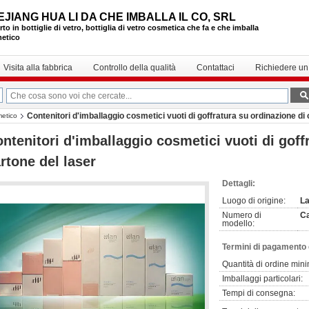
EJIANG HUA LI DA CHE IMBALLA IL CO, SRL
to in bottiglie di vetro, bottiglia di vetro cosmetica che fa e che imballa
etico
Visita alla fabbrica
Controllo della qualità
Contattaci
Richiedere un
Contenitori d'imballaggio cosmetici vuoti di goffratura su ordinazione di 
metico
ntenitori d'imballaggio cosmetici vuoti di goff
rtone del laser
Dettagli:
Luogo di origine:
La
Numero di
Ca
modello:
Termini di pagamento 
Quantità di ordine min
Imballaggi particolari:
Tempi di consegna: