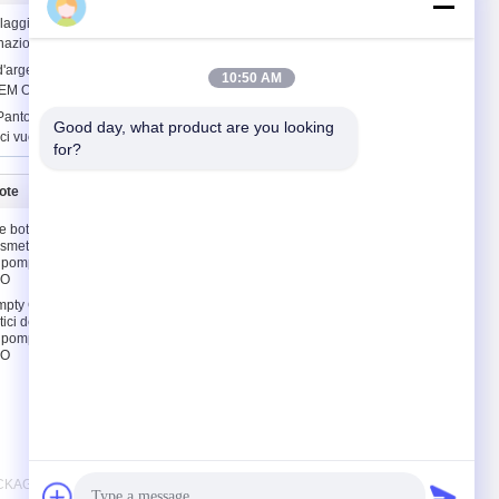
Melody
laggio cosmetici vuoti di cartone del
inazione di stampa offset dell'OEM
'argento scatole di imballaggio
10:51 AM
M Offset Printing
 Pantone Carta bianca Cartone
Good day, what product are you looking 
ci vuoti
for?
uote
Contattaci
 bottiglie di
Contattaci
osmetici del
Chiedi un preventivo
 pompa & il
SO
E-Mail
mpty Glass
Mappa del sito
ici del
 pompa & il
SO
PACKAGING CO,LTD. All Rights Reserved.