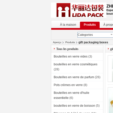
ZH
Expe
bout
À la maison
Produits
À prop
Categories
gift packaging boxes
Aperçu
Produits
Tous les produits
gi
Bouteilles en verre vides
(3)
bouteilles en verre cosmétiques
(28)
Bouteilles en verre de parfum
(26)
Pots crèmes en verre
(8)
Bouteilles en verre d'huile
essentielle
(6)
bouteilles en verre de boisson
(5)