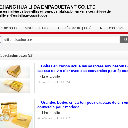
EJIANG HUA LI DA EMPAQUETANT CO, LTD
rt en matière de bouteilles en verre, de fabrication en verre cosmétique de
eille et d'emballage cosmétique
os de nous
Visite de l'usine
Contrôle de la qualité
Nous contacter
ft packaging boxes
(29)
Boîtes en carton actuelles adaptées aux besoins 
cadeau de vin d'or avec des couvercles pour épou
Lire la suite
2024-09-13 10:00:54
Grandes boîtes en carton pour cadeaux de vin en
couvercle pour mariage
Lire la suite
2024-09-13 10:00:07