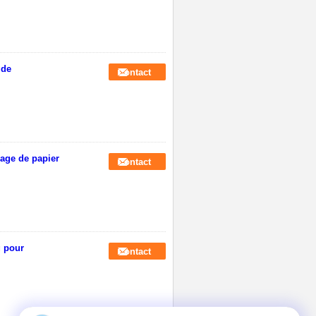
 de
Contact
lage de papier
Contact
g pour
Contact