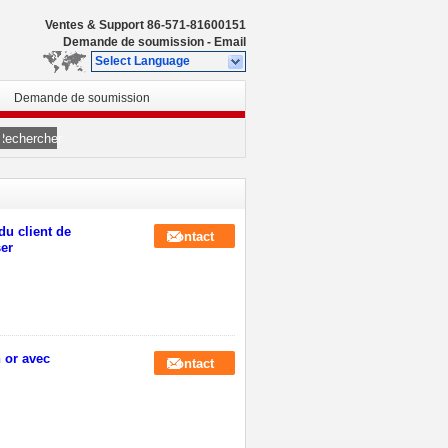
Ventes & Support
86-571-81600151
Demande de soumission
-
Email
Select Language
Demande de soumission
Rechercher
du client de
Contact
ser
 or avec
Contact