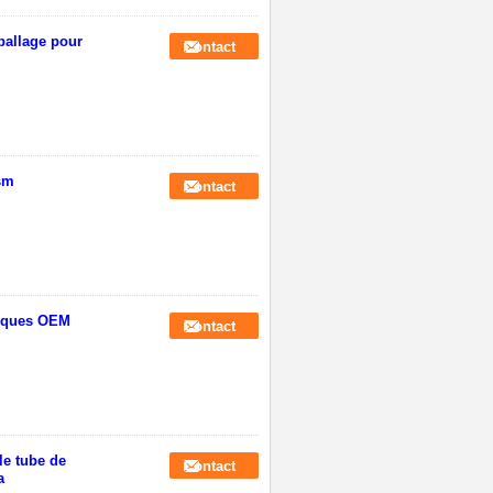
ballage pour
Contact
sm
Contact
tiques OEM
Contact
le tube de
Contact
a