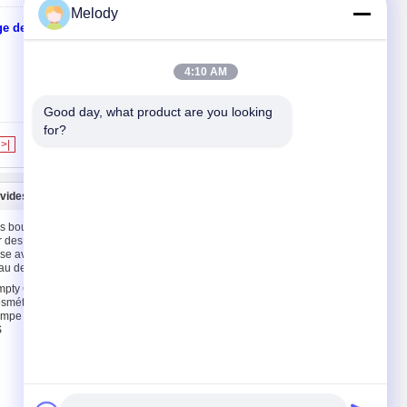
Melody
ge de cadeau
Contact
4:10 AM
Good day, what product are you looking 
for?
>|
 vides
Nous contacter
s bouteilles
Nous contacter
r des
Demandez un devis
se avec la
eau de POIDS
E-Mail
mpty Glass
Carte du site
osmétiques
mpe et le
S