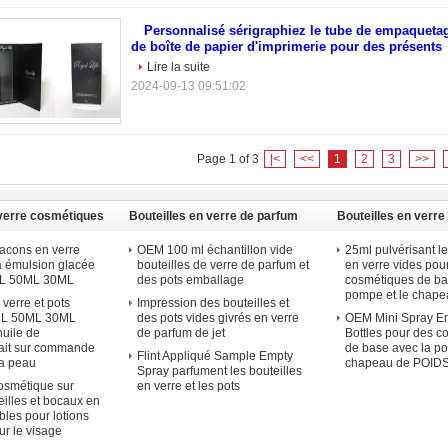
Personnalisé sérigraphiez le tube de empaqueta
de boîte de papier d'imprimerie pour des présents
Lire la suite
2024-09-13 09:51:02
Page 1 of 3
|<
<<
1
2
3
>>
 verre cosmétiques
Bouteilles en verre de parfum
Bouteilles en verre
flacons en verre
OEM 100 ml échantillon vide
25ml pulvérisant le
à émulsion glacée
bouteilles de verre de parfum et
en verre vides pou
0ML 50ML 30ML
des pots emballage
cosmétiques de ba
pompe et le chap
 verre et pots
Impression des bouteilles et
L 50ML 30ML
des pots vides givrés en verre
OEM Mini Spray E
huile de
de parfum de jet
Bottles pour des c
fait sur commande
de base avec la po
Flint Appliqué Sample Empty
la peau
chapeau de POID
Spray parfument les bouteilles
osmétique sur
en verre et les pots
illes et bocaux en
bles pour lotions
ur le visage