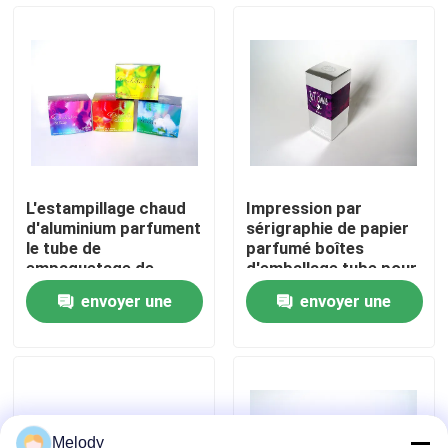
Visite de l'usine
Contrôle de la qualité
Nous contacter
L'estampillage chaud
Impression par
d'aluminium parfument
sérigraphie de papier
Demandez un devis
le tube de
parfumé boîtes
empaquetage de
d'emballage tube pour
papier de boîte pour le
le maquillage de la
envoyer une
envoyer une
maquillage des
dame
Bouteilles en verre vides
femmes
demande
demande
bouteilles en verre cosmétiques
Bouteilles en verre de parfum
Melody