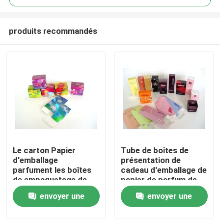
produits recommandés
Le carton Papier
Tube de boîtes de
À la maison
d'emballage
présentation de
parfument les boîtes
cadeau d'emballage de
de empaquetage de
papier de parfum de
Produits
papier pour le
Papier d'emballage de
envoyer une
envoyer une
cosmétique des
carton
femmes
demande
demande
À propos de nous