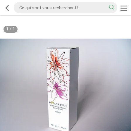
1
/
1