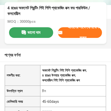
4 রঙের অফসেট প্রিন্টিং পিই পিপি প্যাকেজিং বক্স ফর পারফিউম /
কসমেটিক্স
MOQ：30000pcs
আমাদের সাথে যোগাযোগ
ভালো দাম
করুন
পণ্যের বর্ণনা
অফসেট প্রিন্টিং পিই পিপি প্যাকেজিং বক্স
,
লক্ষণীয় করা:
৪ রঙের উপহার প্যাকেজিং বক্স
,
কসমেটিক্স পিই পিপি প্যাকেজিং বক্স
উৎপত্তি স্থল
চীন
ডেলিভারি সময়
45-60days