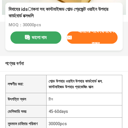
বিবাহের idsাকনা সহ কাস্টমাইজড গোল্ড প্রেজেন্ট ওয়াইন উপহার
কার্ডবোর্ড বক্সগুলি
MOQ：30000pcs
আমাদের সাথে যোগাযোগ
ভালো দাম
করুন
পণ্যের বর্ণনা
গোল্ড উপহার ওয়াইন উপহার কার্ডবোর্ড বক্স
,
লক্ষণীয় করা:
কাস্টমাইজড উপহার প্যাকেজিং বাক্স
উৎপত্তি স্থল
চীন
ডেলিভারি সময়
45-60days
ন্যূনতম চাহিদার পরিমাণ
30000pcs