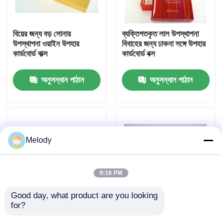
কারখানা পরিদর্শন
বিয়ের জন্য বড় সোনার
ব্যক্তিগতকৃত লাল উপস্থাপনা
উপস্থাপনা ওয়াইন উপহার
বিবাহের জন্য ঢাকনা সঙ্গে উপহার
কার্ডবোর্ড বাক্স
কার্ডবোর্ড বক্স
গুণমান নিয়ন্ত্রণ
অনুসন্ধান পাঠান
অনুসন্ধান পাঠান
আমাদের সাথে যোগাযোগ
একটি উদ্ধৃতি অনুরোধ করুন
Melody
খালি গ্লাস বোতল
9:16 PM
কসমেটিক গ্লাস বোতল
Good day, what product are you looking 
for?
ব্যক্তিগতকৃত লাল উপস্থাপনা
খাবারের জন্য idাকনা সহ
সুগন্ধি গ্লাস বোতল
উপহার কাগজ কার্ডবোর্ড বক্স
কাস্টম হোয়াইট উপহারের