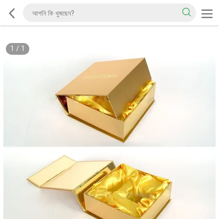
1
/
1