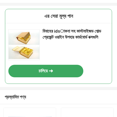
এর সেরা মূল্য পান
বিবাহের idsাকনা সহ কাস্টমাইজড গোল্ড
প্রেজেন্ট ওয়াইন উপহার কার্ডবোর্ড বক্সগুলি
চালিয়ে
প্রস্তাবিত পণ্য