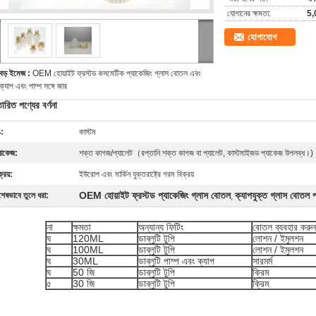
যোগানের ক্ষমতা:
5,
যোগাযোগ
বড় ইমেজ :
OEM হোয়াইট ফ্রস্টড কসমেটিক প্যাকেজিং গ্লাস বোতল এবং
ক্যাপ এবং পাম্প সঙ্গে জার
তারিত পণ্যের বর্ণনা
:
কাস্টম
যাকেজ:
শক্ত কাগজ/প্যালেট（রপ্তানি শক্ত কাগজ বা প্যালেট, কাস্টমাইজড প্যাকেজ উপলব্ধ।)
ক্রয়:
ইউরোপ এবং মার্কিন যুক্তরাষ্ট্রে গরম বিক্রয়
OEM হোয়াইট ফ্রস্টড প্যাকেজিং গ্লাস বোতল
ক্যাপযুক্ত গ্লাস বোতল প
শেষভাবে তুলে ধরা:
,
না
ক্ষমতা
অন্যান্য ফিটিং
বোতল ব্যবহার করুন
ঘ
120ML
ডাব্লুটি টুপি
লোশন / ইমুলশন
ঘ
100ML
ডাব্লুটি টুপি
লোশন / ইমুলশন
ঘ
30ML
ডাব্লুটি পাম্প এবং ক্যাপ
সারমর্ম
ঘ
50 জি
ডাব্লুটি টুপি
ক্রিম
৫
30 জি
ডাব্লুটি টুপি
ক্রিম