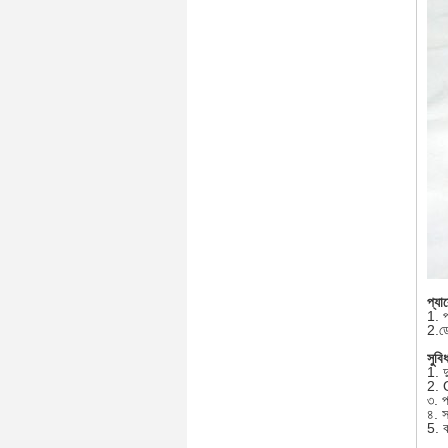
প্যা
1. প
2.ড
সুবিধ
1. দু
2. 
৩. প
৪. 
5. 