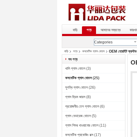
বাড়ি
পণ্য
আমাদের সম্বন্ধে
কারখান
Categories
OEM হোয়াইট ফ্রস্টড ক
বাড়ি
পণ্য
কসমেটিক গ্লাস বোতল
সব পণ্য
OE
খালি গ্লাস বোতল
(3)
কসমেটিক গ্লাস বোতল
(25)
সুগন্ধি গ্লাস বোতল
(26)
গ্লাস ক্রিম জারস
(8)
প্রয়োজনীয় তেল গ্লাস বোতল
(6)
গ্লাস বেভারেজ বোতল
(5)
গ্লাস শিশুর খাওয়ানোর বোতল
(11)
কসমেটিক প্যাকেজিং বক্স
(17)