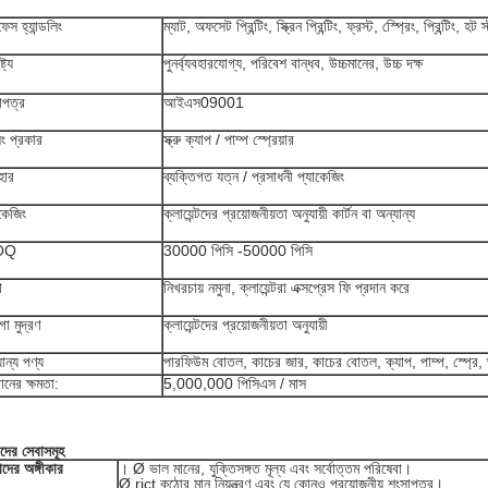
েস হ্যান্ডলিং
ম্যাট, অফসেট প্রিন্টিং, স্ক্রিন প্রিন্টিং, ফ্রস্ট, স্প্রেিং, প্রিন্টিং, হট
্ট্য
পুনর্ব্যবহারযোগ্য, পরিবেশ বান্ধব, উচ্চমানের, উচ্চ দক্ষ
াপত্র
আইএস09001
িং প্রকার
স্ক্রু ক্যাপ / পাম্প স্প্রেয়ার
হার
ব্যক্তিগত যত্ন / প্রসাধনী প্যাকেজিং
াকেজিং
ক্লায়েন্টদের প্রয়োজনীয়তা অনুযায়ী কার্টন বা অন্যান্য
OQ
30000 পিসি -50000 পিসি
া
নিখরচায় নমুনা, ক্লায়েন্টরা এক্সপ্রেস ফি প্রদান করে
ো মুদ্রণ
ক্লায়েন্টদের প্রয়োজনীয়তা অনুযায়ী
ান্য পণ্য
পারফিউম বোতল, কাচের জার, কাচের বোতল, ক্যাপ, পাম্প, স্প্রে, 
ানের ক্ষমতা:
5,000,000 পিসিএস / মাস
দের সেবাসমূহ
দের অঙ্গীকার
। Ø ভাল মানের, যুক্তিসঙ্গত মূল্য এবং সর্বোত্তম পরিষেবা।
Ø rict কঠোর মান নিয়ন্ত্রণ এবং যে কোনও প্রয়োজনীয় শংসাপত্র।