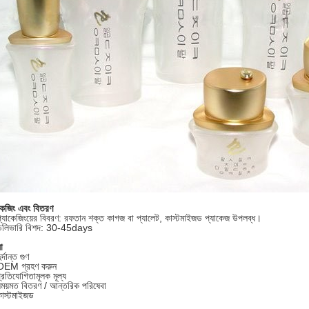
কেজিং এবং বিতরণ
্যাকেজিংয়ের বিবরণ: রফতান শক্ত কাগজ বা প্যালেট, কাস্টমাইজড প্যাকেজ উপলব্ধ।
েলিভারি বিশদ: 30-45days
া
র্দান্ত গুণ
OEM গ্রহণ করুন
্রতিযোগিতামূলক মূল্য
সময়মত বিতরণ / আন্তরিক পরিষেবা
কাস্টমাইজড