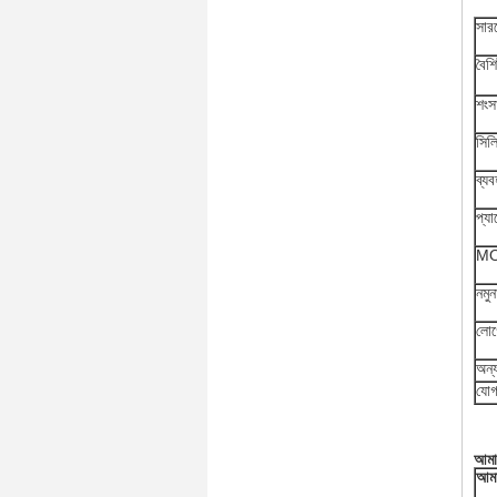
সারফ
বৈশিষ
শংস
সিল
ব্যব
প্য
M
নমুন
লোগ
অন্য
যোগ
আমা
আমা