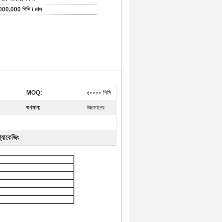
000,000 পিসি / মাস
MOQ:
৫০০০০ পিসি
গুণমান:
উচ্চমানের
্যাকেজিং