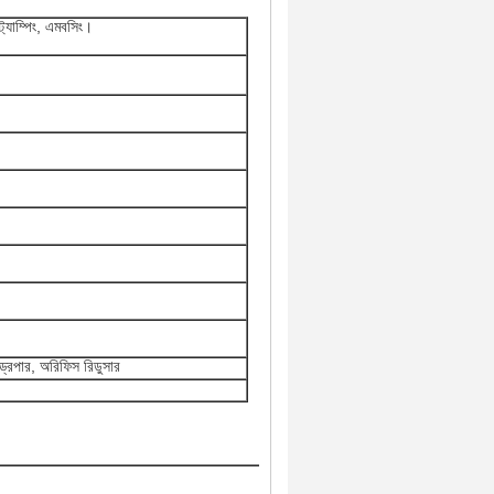
 স্ট্যাম্পিং, এমবসিং।
ড্রপার, অরিফিস রিডুসার