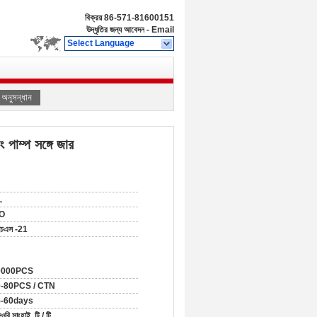
বিক্রয়
86-571-81600151
উদ্ধৃতির জন্য আবেদন
-
Email
Select Language
অনুসন্ধান
পাম্প সঙ্গে জার
L
SO
চএস -21
0000PCS
-80PCS / CTN
5-60days
বি সাংহাই, টি / টি