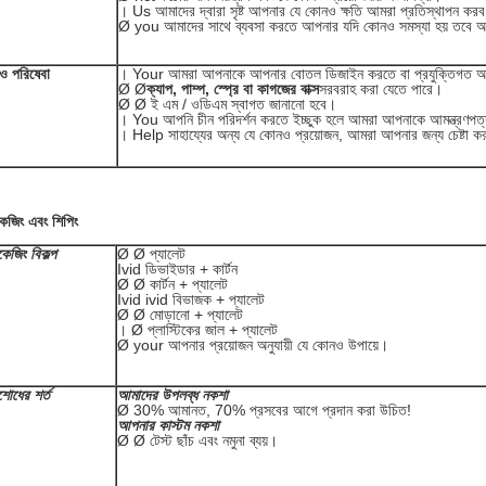
। Us আমাদের দ্বারা সৃষ্ট আপনার যে কোনও ক্ষতি আমরা প্রতিস্থাপন কর
Ø you আমাদের সাথে ব্যবসা করতে আপনার যদি কোনও সমস্যা হয় তবে আপন
 পরিষেবা
। Your আমরা আপনাকে আপনার বোতল ডিজাইন করতে বা প্রযুক্তিগত অঙ
Ø Ø
ক্যাপ, পাম্প, স্প্রে বা কাগজের বাক্স
সরবরাহ করা যেতে পারে।
Ø Ø ই এম / ওডিএম স্বাগত জানানো হবে।
। You আপনি চীন পরিদর্শন করতে ইচ্ছুক হলে আমরা আপনাকে আমন্ত্রণপত
। Help সাহায্যের অন্য যে কোনও প্রয়োজন, আমরা আপনার জন্য চেষ্টা 
কেজিং এবং শিপিং
কেজিং বিকল্প
Ø Ø প্যালেট
Ivid ডিভাইডার + কার্টন
Ø Ø কার্টন + প্যালেট
Ivid ivid বিভাজক + প্যালেট
Ø Ø মোড়ানো + প্যালেট
। Ø প্লাস্টিকের জাল + প্যালেট
Ø your আপনার প্রয়োজন অনুযায়ী যে কোনও উপায়ে।
শোধের শর্ত
আমাদের উপলব্ধ নকশা
Ø 30% আমানত, 70% প্রসবের আগে প্রদান করা উচিত!
আপনার কাস্টম নকশা
Ø Ø টেস্ট ছাঁচ এবং নমুনা ব্যয়।