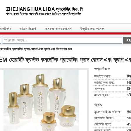
ZHEJIANG HUA LI DA প্যাকেজিং সিও, লি
গ্লাস বোতল বিশেষজ্ঞ, প্রসাধনী কাচের বোতল
তৈরি এবং প্রসাধনী প্যাকেজিং
া পরিদর্শন
গুণমান নিয়ন্ত্রণ
আমাদের সাথে যোগাযোগ
উদ্ধৃতির জন্য আবেদন
সমেটিক প্যাকেজিং গ্লাস বোতল এবং ক্যাপ এবং পাম্প সঙ্গে জার
M হোয়াইট ফ্রস্টড কসমেটিক প্যাকেজিং গ্লাস বোতল এবং ক্যাপ এবং 
পণ্যের বিবরণ:
উৎপত্তি স্থল:
চীন
পরিচিতিমুলক নাম:
H
সাক্ষ্যদান:
I
মডেল নম্বার:
এই
প্রদান:
ন্যূনতম চাহিদার পরিমাণ:
5
প্যাকেজিং বিবরণ:
50
ডেলিভারি সময়:
4
পরিশোধের শর্ত:
এফও