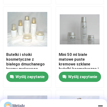
Wycieczka po fabryce
Kontrola jakości
Skontaktuj się z nami
Butelki i słoiki
Mini 50 ml białe
Poproś o wycenę
kosmetyczne z
matowe puste
białego dmuchanego
kremowe szklane
kremu matowego
butelki kosmetyczne i
słoiki
Puste butelki szklane
Wyślij zapytanie
Wyślij zapytanie
Butelki szklane kosmetyczne
Szklane butelki perfum
Melody