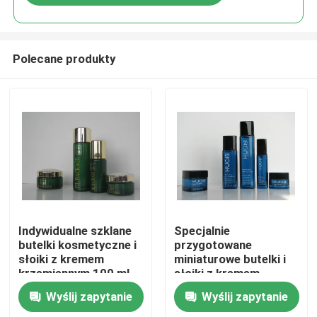
Polecane produkty
Do domu
Indywidualne szklane
Specjalnie
butelki kosmetyczne i
przygotowane
słoiki z kremem
miniaturowe butelki i
Produkty
krzemiennym 100 ml
słoiki z kremem
40 ml
krzemiennego
Wyślij zapytanie
Wyślij zapytanie
O nas