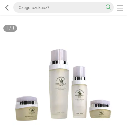
1
/
1