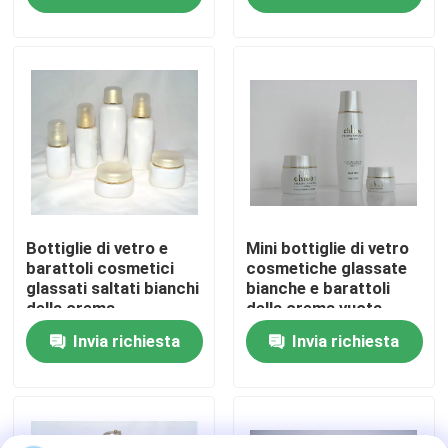
Visita alla fabbrica
Controllo della qualità
Contattaci
Chiedi un preventivo
Bottiglie di vetro e
Mini bottiglie di vetro
barattoli cosmetici
cosmetiche glassate
glassati saltati bianchi
bianche e barattoli
della crema
della crema vuota
Bottiglie di vetro vuote
50ml
Invia richiesta
Invia richiesta
bottiglie di vetro cosmetiche
Bottiglie di vetro del profumo