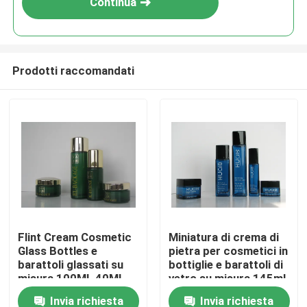
Continua
Prodotti raccomandati
Casa.
Flint Cream Cosmetic
Miniatura di crema di
Glass Bottles e
pietra per cosmetici in
Prodotti
barattoli glassati su
bottiglie e barattoli di
misura 100ML 40ML
vetro su misura 145ml
Invia richiesta
Invia richiesta
Su di noi