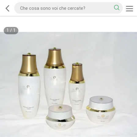
1
/
1