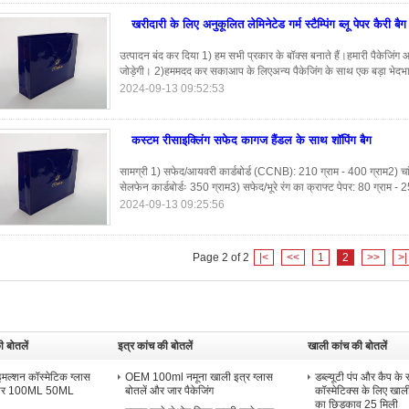
खरीदारी के लिए अनुकूलित लेमिनेटेड गर्म स्टैम्पिंग ब्लू पेपर कैरी बैग
उत्पादन बंद कर दिया 1) हम सभी प्रकार के बॉक्स बनाते हैं।हमारी पैकेजिंग आप
जोड़ेगी। 2)हममदद कर सकाआप के लिएअन्य पैकेजिंग के साथ एक बड़ा भेदभाव 
2024-09-13 09:52:53
कस्टम रीसाइक्लिंग सफेद कागज हैंडल के साथ शॉपिंग बैग
सामग्री 1) सफेद/आयवरी कार्डबोर्ड (CCNB): 210 ग्राम - 400 ग्राम2) चांदी का
सेलफेन कार्डबोर्डः 350 ग्राम3) सफेद/भूरे रंग का क्राफ्ट पेपर: 80 ग्राम - 
2024-09-13 09:25:56
Page 2 of 2
|<
<<
1
2
>>
>|
ी बोतलें
इत्र कांच की बोतलें
खाली कांच की बोतलें
 इमल्शन कॉस्मेटिक ग्लास
OEM 100ml नमूना खाली इत्र ग्लास
डब्ल्यूटी पंप और कैप क
जार 100ML 50ML
बोतलें और जार पैकेजिंग
कॉस्मेटिक्स के लिए खाली
का छिड़काव 25 मिली