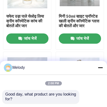
कारखाने का दौरा
सफेद उड़ा पाले सेओढ़ लिया
मिनी 50ml व्हाइट फ्रॉस्टेड
क्रीम कॉस्मेटिक कांच की
खाली क्रीम कॉस्मेटिक ग्लास
बोतलें और जार
की बोतलें और जार
गुणवत्ता नियंत्रण
जांच भेजें
जांच भेजें
हमसे संपर्क करें
उद्धरण मांगें
Melody
खाली कांच की बोतलें
2:08 PM
कॉस्मेटिक ग्लास की बोतलें
Good day, what product are you looking 
for?
अनुकूलित सफेद फ्लिंट क्रीम
OEM सफेद फ्रॉस्टेड
इत्र कांच की बोतलें
कॉस्मेटिक पैकेजिंग ग्लास
कॉस्मेटिक पैकेजिंग शीशे की