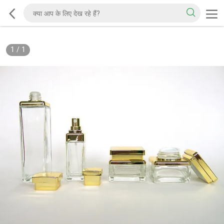
1
/
1