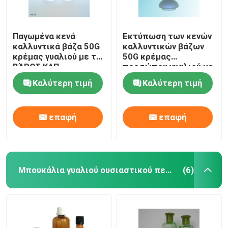
Παγωμένα κενά
Εκτύπωση των κενών
καλλυντικά βάζα 50G
καλλυντικών βάζων
κρέμας γυαλιού με το
50G κρέμας
ΒΆΡΟΣ ΚΑΠ
προσώπου γυαλιού με
το ΒΆΡΟΣ ΚΑΠ
Καλύτερη τιμή
Καλύτερη τιμή
επαφή
επαφή
Μπουκάλια γυαλιού ουσιαστικού πετρελαίου
(6)