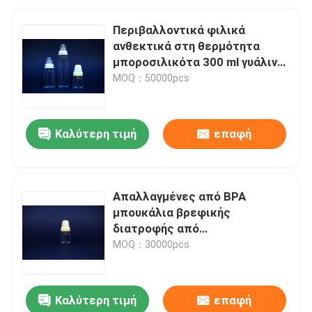
Περιβαλλοντικά φιλικά
ανθεκτικά στη θερμότητα
μποροσιλικότα 300 ml γυάλινα
μπουκάλια βρέφους
MOQ：50000pcs
Καλύτερη τιμή
επαφή
Απαλλαγμένες από BPA
μπουκάλια βρεφικής
διατροφής από
θερμοανθεκτικό βροσιλικικό
MOQ：30000pcs
γυαλί OEM
Καλύτερη τιμή
επαφή