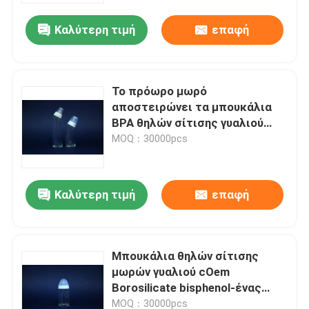
Καλύτερη τιμή
επαφή
Το πρόωρο μωρό
αποστειρώνει τα μπουκάλια
BPA θηλών σίτισης γυαλιού
ελεύθερα
MOQ：30000pcs
Καλύτερη τιμή
επαφή
Σπίτι
Μπουκάλια θηλών σίτισης
Προϊόντα
μωρών γυαλιού cOem
Borosilicate bisphenol-ένας
ελεύθερος
Σχετικά με εμάς
MOQ：30000pcs