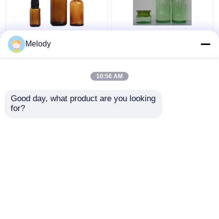
Η Amber χρωμάτισε
Πράσινα
Melody
τα μπουκάλια 100ml
χρωματισμένα
30ml 10ml γυαλιού
μπουκάλια 200ML
ουσιαστικού
150ML 50G γυαλιού
10:56 AM
πετρελαίου με
ουσιαστικού
Καλύτερη τιμή
Καλύτερη τιμή
Dropper ΚΑΠ
πετρελαίου με το
Good day, what product are you looking 
μειωτή στομίων & την
for?
ΚΑΠ
επαφή
επαφή
Δείτε περισσότερων
Αρχική Σελίδα
Περίπου εμείς
επαφή
Desktop Site
Sitemap
Privacy Policy