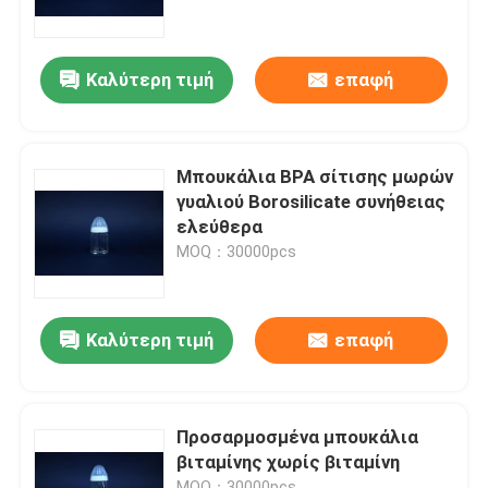
Επισκεψή εργοστασίου
Καλύτερη τιμή
επαφή
Έλεγχος ποιότητας
Μπουκάλια BPA σίτισης μωρών
Επικοινωνήστε μαζί μας
γυαλιού Borosilicate συνήθειας
ελεύθερα
MOQ：30000pcs
Ζητήστε μια προσφορά
Κενά μπουκάλια γυαλιού
Καλύτερη τιμή
επαφή
καλλυντικά μπουκάλια γυαλιού
Προσαρμοσμένα μπουκάλια
βιταμίνης χωρίς βιταμίνη
Μπουκάλια γυαλιού αρώματος
MOQ：30000pcs