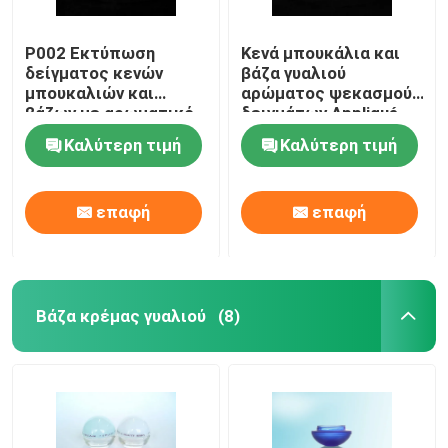
P002 Εκτύπωση
Κενά μπουκάλια και
δείγματος κενών
βάζα γυαλιού
μπουκαλιών και
αρώματος ψεκασμού
βάζων με αρωματικό
δειγμάτων Appliqué
αρωματικό σπρέι
πυρόλιθου
Καλύτερη τιμή
Καλύτερη τιμή
επαφή
επαφή
Βάζα κρέμας γυαλιού
(8)