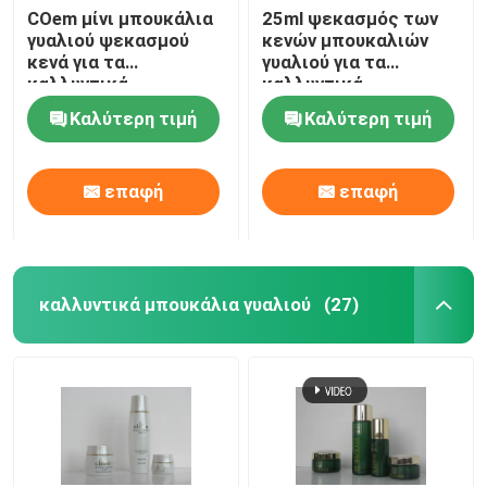
COem μίνι μπουκάλια
25ml ψεκασμός των
γυαλιού ψεκασμού
κενών μπουκαλιών
κενά για τα
γυαλιού για τα
καλλυντικά
καλλυντικά
ιδρύματος με την
ιδρύματος με την
Καλύτερη τιμή
Καλύτερη τιμή
αντλία ΒΆΡΟΥΣ & την
αντλία ΒΑΡΟΥΣ & την
ΚΑΠ
ΚΑΠ
επαφή
επαφή
καλλυντικά μπουκάλια γυαλιού
(27)