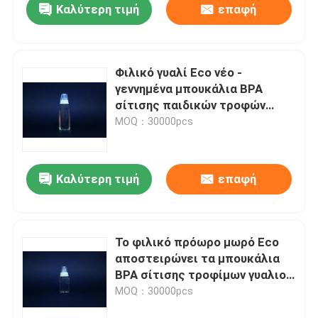
Καλύτερη τιμή
επαφή
Φιλικό γυαλί Eco νέο -
γεννημένα μπουκάλια BPA
σίτισης παιδικών τροφών
ελεύθερα
MOQ：30000pcs
Καλύτερη τιμή
επαφή
Το φιλικό πρόωρο μωρό Eco
αποστειρώνει τα μπουκάλια
BPA σίτισης τροφίμων γυαλιού
ελεύθερα
MOQ：30000pcs