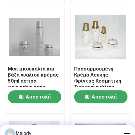
ερώτησης
ερώτησης
Επισκεψή εργοστασίου
Έλεγχος ποιότητας
Επικοινωνήστε μαζί μας
Μίνι μπουκάλια και
Προσαρμοσμένη
Ζητήστε μια προσφορά
βάζα γυαλιού κρέμας
Κρέμα Λευκής
50ml άσπρα
Φρίντας Κοσμητική
παγωμένα κενά
Συσκευή γυάλινα
καλλυντικά
μπουκάλια και βάζα
Κενά μπουκάλια γυαλιού
Αποστολή
Αποστολή
80ML 30ML
ερώτησης
ερώτησης
καλλυντικά μπουκάλια γυαλιού
Μπουκάλια γυαλιού αρώματος
Melody