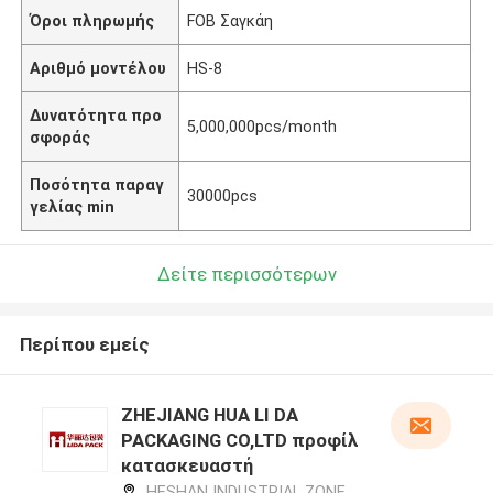
Όροι πληρωμής
FOB Σαγκάη
Αριθμό μοντέλου
HS-8
Δυνατότητα προ
5,000,000pcs/month
σφοράς
Ποσότητα παραγ
30000pcs
γελίας min
Δείτε περισσότερων
Περίπου εμείς
ZHEJIANG HUA LI DA
PACKAGING CO,LTD προφίλ
κατασκευαστή
HESHAN INDUSTRIAL ZONE,