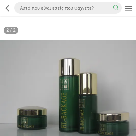
2
/
2