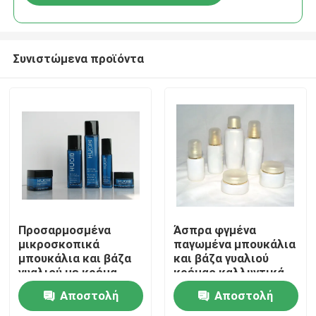
Συνιστώμενα προϊόντα
Σπίτι
Προσαρμοσμένα
Άσπρα φγμένα
μικροσκοπικά
παγωμένα μπουκάλια
μπουκάλια και βάζα
και βάζα γυαλιού
Προϊόντα
γυαλιού με κρέμα
κρέμας καλλυντικά
φλινού 145ml
Αποστολή
Αποστολή
Σχετικά με εμάς