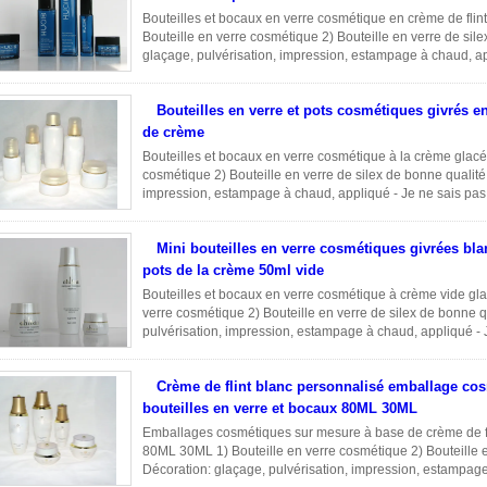
Bouteilles et bocaux en verre cosmétique en crème de fli
Bouteille en verre cosmétique 2) Bouteille en verre de sil
glaçage, pulvérisation, impression, estampage à chaud, ap
accessoires ...
Lire la suite
Bouteilles en verre et pots cosmétiques givrés e
de crème
Bouteilles et bocaux en verre cosmétique à la crème glacée
cosmétique 2) Bouteille en verre de silex de bonne qualité
impression, estampage à chaud, appliqué - Je ne sais pas.
en ...
Lire la suite
Mini bouteilles en verre cosmétiques givrées bla
pots de la crème 50ml vide
Bouteilles et bocaux en verre cosmétique à crème vide gla
verre cosmétique 2) Bouteille en verre de silex de bonne q
pulvérisation, impression, estampage à chaud, appliqué - 
accessoires Utilisation en ...
Lire la suite
Crème de flint blanc personnalisé emballage co
bouteilles en verre et bocaux 80ML 30ML
Emballages cosmétiques sur mesure à base de crème de fli
80ML 30ML 1) Bouteille en verre cosmétique 2) Bouteille e
Décoration: glaçage, pulvérisation, impression, estampage