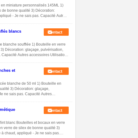
nt en miniature personnalisés 145ML 1)
ex de bonne qualité 3) Décoration:
pliqué - Je ne sais pas. Capacité Autres
nflés blancs
Contact
 blanche soufflée 1) Bouteille en verre
 3) Décoration: glaçage, pulvérisation,
 Capacité Autres accessoires Utilisation
nches et
Contact
cée blanche de 50 ml 1) Bouteille en
ualité 3) Décoration: glaçage,
Je ne sais pas. Capacité Autres
smétique
Contact
nt blanc Bouteilles et bocaux en verre
n verre de silex de bonne qualité 3)
 à chaud, appliqué - Je ne sais pas.