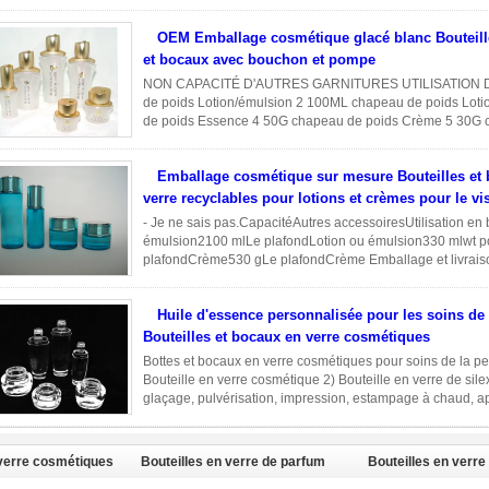
Capacité Autres ...
Lire la suite
OEM Emballage cosmétique glacé blanc Bouteill
et bocaux avec bouchon et pompe
NON CAPACITÉ D'AUTRES GARNITURES UTILISATION 
de poids Lotion/émulsion 2 100ML chapeau de poids Lot
de poids Essence 4 50G chapeau de poids Crème 5 30G 
livraisondétails 1.Packaging : Carton d...
Lire la suite
Emballage cosmétique sur mesure Bouteilles et
verre recyclables pour lotions et crèmes pour le vi
- Je ne sais pas.CapacitéAutres accessoiresUtilisation en
émulsion2100 mlLe plafondLotion ou émulsion330 mlwt 
plafondCrème530 gLe plafondCrème Emballage et livraison
l'exportation ou palette, ...
Lire la suite
Huile d'essence personnalisée pour les soins de
Bouteilles et bocaux en verre cosmétiques
Bottes et bocaux en verre cosmétiques pour soins de la pe
Bouteille en verre cosmétique 2) Bouteille en verre de sil
glaçage, pulvérisation, impression, estampage à chaud, ap
accessoires ...
Lire la suite
 verre cosmétiques
Bouteilles en verre de parfum
Bouteilles en verre