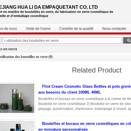
EJIANG HUA LI DA EMPAQUETANT CO, LTD
rt en matière de bouteilles en verre, de fabrication en verre cosmétique de
eille et d'emballage cosmétique
os de nous
Visite de l'usine
Contrôle de la qualité
Nous contacter
les en verre
utilisation des bouteilles en verre
(0)
Related Product
Flint Cream Cosmetic Glass Bottles et pots givré
aux besoins du client 100ML 40ML
Bouteilles et bocaux en verre cosmétique à la crème de f
Bouteille en verre cosmétique 2) Bouteille en verre de sil
glaçage, pulvérisation, impression, estampage à chaud, ap
accessoires ...
Lire la suite
Bouteilles et bocaux en verre cosmétiques en crè
en miniature personnalisés