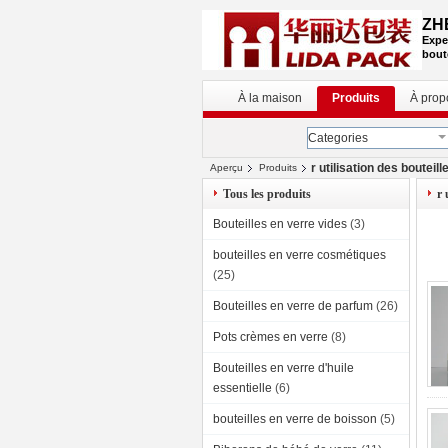
ZH
Expe
bout
À la maison
Produits
À prop
Categories
r utilisation des bouteil
Aperçu
Produits
Tous les produits
r 
Bouteilles en verre vides
(3)
bouteilles en verre cosmétiques
(25)
Bouteilles en verre de parfum
(26)
Pots crèmes en verre
(8)
Bouteilles en verre d'huile
essentielle
(6)
bouteilles en verre de boisson
(5)