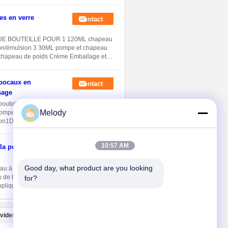
es en verre
Contact
DE BOUTEILLE POUR 1 120ML chapeau
ion/émulsion 3 30ML pompe et chapeau
chapeau de poids Crème Emballage et
 bocaux en
Contact
sage
 bouteille1120 mlLe plafondLotion ou
Melody
pompe et capuchonL'essence450 gLe
1Détails de l'emballage: carton à
10:57 AM
 la peau
Contact
Good day, what product are you looking 
au à base d'huiles essentielles 1)
ex de bonne qualité 3) Décoration:
for?
pliqué - Je ne sais pas. Capacité Autres
 vides
Nous contacter