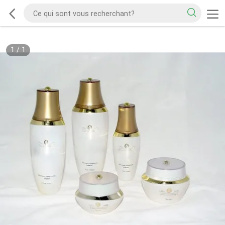
1
/
1