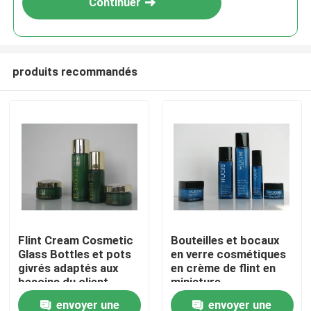
Continuer
produits recommandés
À la maison
Flint Cream Cosmetic
Bouteilles et bocaux
Glass Bottles et pots
en verre cosmétiques
Produits
givrés adaptés aux
en crème de flint en
besoins du client
miniature
100ML 40ML
personnalisés
envoyer une
envoyer une
À propos de nous