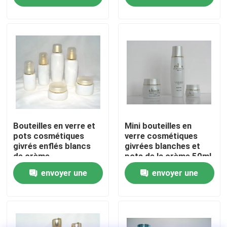
demande
demande
Visite de l'usine
Contrôle de la qualité
Nous contacter
Demandez un devis
Bouteilles en verre et
Mini bouteilles en
pots cosmétiques
verre cosmétiques
givrés enflés blancs
givrées blanches et
de crème
pots de la crème 50ml
Bouteilles en verre vides
vide
envoyer une
envoyer une
bouteilles en verre cosmétiques
demande
demande
Bouteilles en verre de parfum