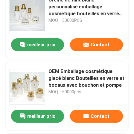
personnalisé emballage
cosmétique bouteilles en verre
et bocaux 80ML 30ML
MOQ：30000PCS
meilleur prix
Contact
OEM Emballage cosmétique
glacé blanc Bouteilles en verre et
bocaux avec bouchon et pompe
MOQ：50000pcs
À la maison
Produits
meilleur prix
Contact
À propos de nous