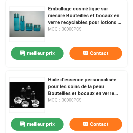
Emballage cosmétique sur
mesure Bouteilles et bocaux en
Visite de l'usine
verre recyclables pour lotions et
crèmes pour le visage
MOQ：30000PCS
Contrôle de la qualité
meilleur prix
Contact
Nous contacter
Demandez un devis
Huile d'essence personnalisée
pour les soins de la peau
Bouteilles en verre vides
Bouteilles et bocaux en verre
cosmétiques
MOQ：30000PCS
bouteilles en verre cosmétiques
meilleur prix
Contact
Bouteilles en verre de parfum