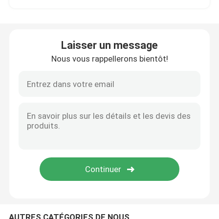
Pots crèmes en verre
Laisser un message
Bouteilles en verre d'huile essentielle
Nous vous rappellerons bientôt!
bouteilles en verre de boisson
Biberons de bébé de verre
boîtes cosmétiques d'emballage
Boîtes en carton de cadeau
Sacs de transporteur de papier
AUTRES CATÉGORIES DE NOUS