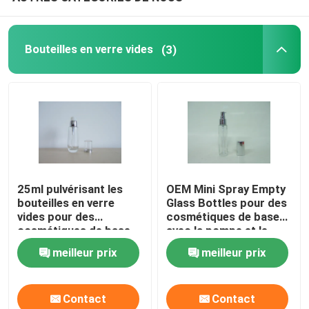
Boîte d'emballage de parfum
Bouteilles en verre vides
(3)
Revêtement de papier d'emballage
Pp empaquetant la boîte
25ml pulvérisant les
OEM Mini Spray Empty
bouteilles en verre
Glass Bottles pour des
vides pour des
cosmétiques de base
cosmétiques de base
avec la pompe et le
avec la pompe et le
chapeau de POIDS
meilleur prix
meilleur prix
chapeau de POIDS
Contact
Contact