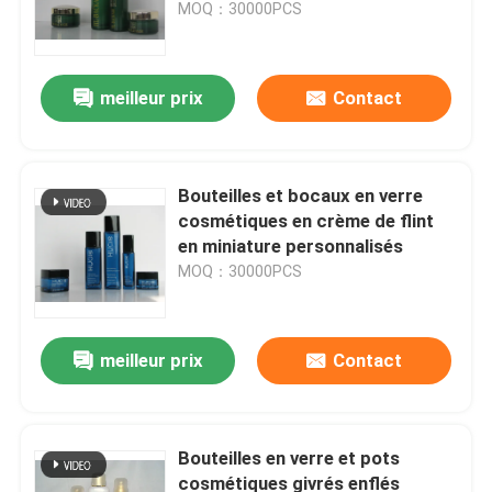
40ML
MOQ：30000PCS
meilleur prix
Contact
Bouteilles et bocaux en verre
cosmétiques en crème de flint
en miniature personnalisés
MOQ：30000PCS
meilleur prix
Contact
Bouteilles en verre et pots
cosmétiques givrés enflés