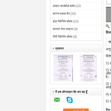
उपहार कार्डबोर्ड बक्से
(12)
कागज वाहक बैग
(15)
इत्र पैकेजिंग बॉक्स
(12)
क्राफ्ट पेपर लाइनर
(3)
विस्
पीपी पैकेजिंग बॉक्स
(3)
प्
प्रमाणन
अनुक
विशे
1) ह
2) ह
ऑफस
है।
3) स
कार्ड
मैं अब ऑनलाइन चैट कर रहा हूँ
4) 
5) 
टैग: