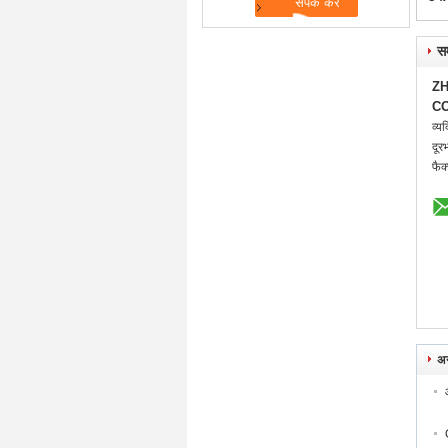
सम
ZH
CO
व्यक
दूर
फैक
अन