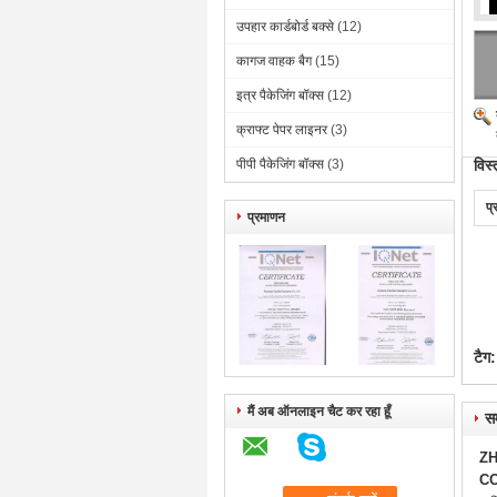
उपहार कार्डबोर्ड बक्से
(12)
कागज वाहक बैग
(15)
इत्र पैकेजिंग बॉक्स
(12)
क्राफ्ट पेपर लाइनर
(3)
पीपी पैकेजिंग बॉक्स
(3)
विस्
प्
प्रमाणन
टैग:
मैं अब ऑनलाइन चैट कर रहा हूँ
सम
ZH
CO