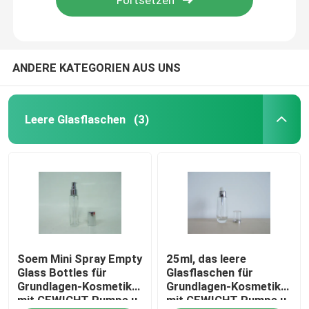
ANDERE KATEGORIEN AUS UNS
Leere Glasflaschen
(3)
Zu Hause
Soem Mini Spray Empty
25ml, das leere
Produkte
Glass Bottles für
Glasflaschen für
Grundlagen-Kosmetik
Grundlagen-Kosmetik
mit GEWICHT Pumpe u.
mit GEWICHT Pumpe u.
Über uns