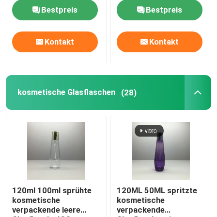
Kappe
Kappe spritzt
Bestpreis
Bestpreis
Werksbesichtigung
Kontakt
Kontakt
Qualitätskontrolle
Kontakt mit uns
kosmetische Glasflaschen
(28)
Bitte um ein Angebot
Leere Glasflaschen
kosmetische Glasflaschen
120ml 100ml sprühte
120ML 50ML spritzte
kosmetische
kosmetische
verpackende leere
verpackende
Parfüm-Glas-Flaschen