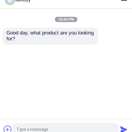
Essential Oil Glass füllt
des ätherischen Öls
100ml 30ml 10ml mit
füllt 200ML 150ML 50G
Kappen-Tropfenzähler
mit Öffnungs-
10:40 PM
ab
Reduzierer u. Kappe ab
Bestpreis
Bestpreis
Good day, what product are you looking 
for?
Kontakt
Kontakt
Sehen Sie mehr an
Startseite
Über uns
Kontakt
Desktop Site
Sitemap
Privacy Policy
Qualität
Leere Glasflaschen
China
Fabrik.Copyright © 2026 ZHEJIANG HUA LI DA