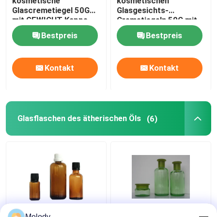
kosmetische
kosmetischen
Glascremetiegel 50G
Glasgesichts-
mit GEWICHT Kappe
Cremetiegeln 50G mit
GEWICHT Kappe
Bestpreis
Bestpreis
Kontakt
Kontakt
Glasflaschen des ätherischen Öls
(6)
Amber Colored
Grünes farbiges Glas
Melody