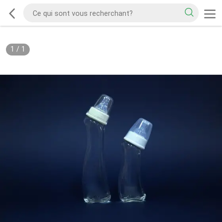
1
/
1