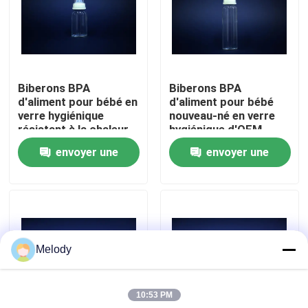
Visite de l'usine
Contrôle de la qualité
Biberons BPA
Biberons BPA
d'aliment pour bébé en
d'aliment pour bébé
verre hygiénique
nouveau-né en verre
Nous contacter
résistant à la chaleur
hygiénique d'OEM
d'OEM libres
libres
envoyer une
envoyer une
Demandez un devis
demande
demande
Bouteilles en verre vides
Melody
bouteilles en verre cosmétiques
10:53 PM
Bouteilles en verre de parfum