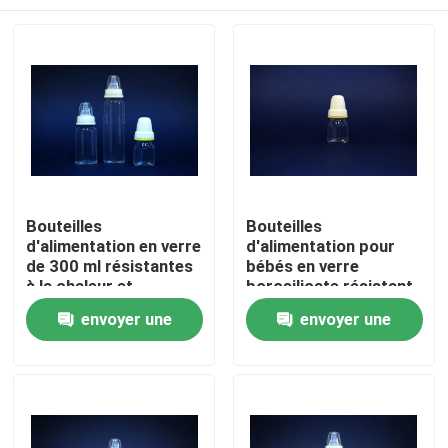
Bouteilles
Bouteilles
d'alimentation en verre
d'alimentation pour
de 300 ml résistantes
bébés en verre
à la chaleur et
borosilicate résistant
respectueuses de
à la chaleur
À la maison
envoyer une
envoyer une
l'environnement
demande
demande
Produits
À propos de nous