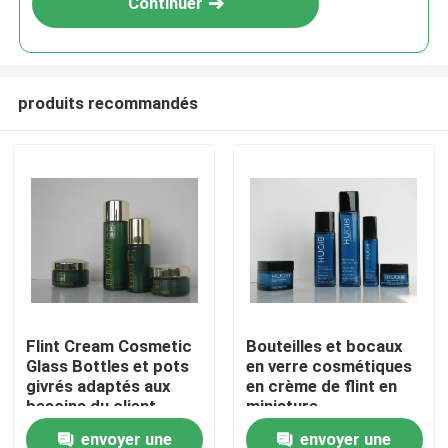
Continuer
produits recommandés
À la maison
Flint Cream Cosmetic
Bouteilles et bocaux
Glass Bottles et pots
en verre cosmétiques
Produits
givrés adaptés aux
en crème de flint en
besoins du client
miniature
100ML 40ML
personnalisés
envoyer une
envoyer une
À propos de nous