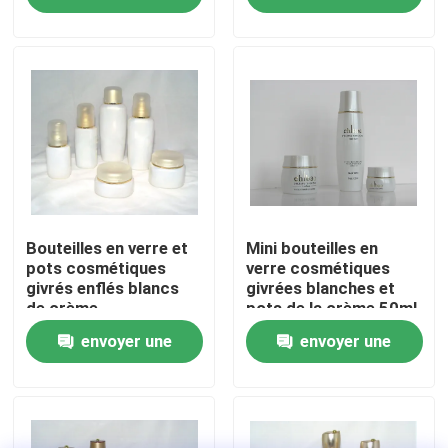
demande
demande
Visite de l'usine
Contrôle de la qualité
Nous contacter
Demandez un devis
Bouteilles en verre et
Mini bouteilles en
pots cosmétiques
verre cosmétiques
givrés enflés blancs
givrées blanches et
de crème
pots de la crème 50ml
Bouteilles en verre vides
vide
envoyer une
envoyer une
bouteilles en verre cosmétiques
demande
demande
Bouteilles en verre de parfum