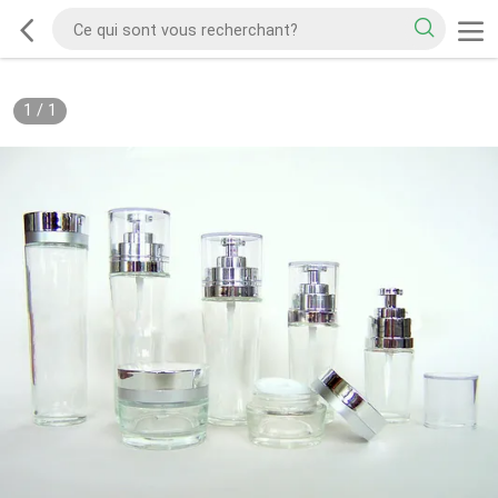
1
/
1