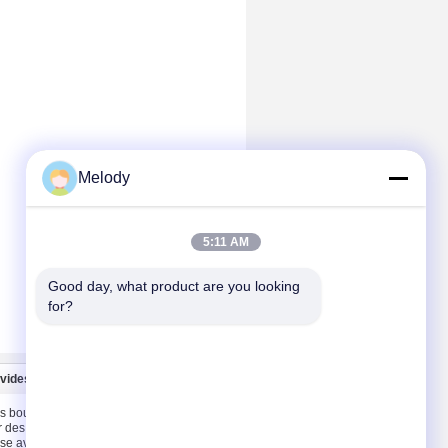
Melody
5:11 AM
Good day, what product are you looking 
for?
 vides
Nous contacter
s bouteilles
Nous contacter
r des
Demandez un devis
se avec la