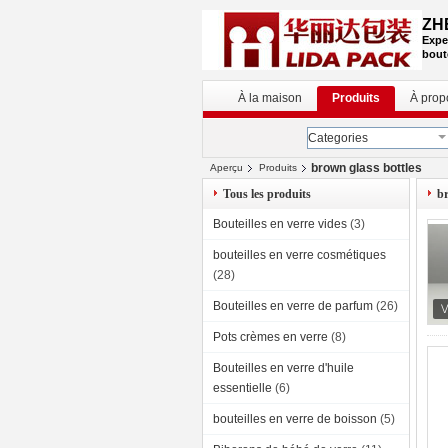
ZH
Expe
bout
À la maison
Produits
À prop
Categories
brown glass bottles
Aperçu
Produits
Tous les produits
br
Bouteilles en verre vides
(3)
bouteilles en verre cosmétiques
(28)
Bouteilles en verre de parfum
(26)
Pots crèmes en verre
(8)
Bouteilles en verre d'huile
essentielle
(6)
bouteilles en verre de boisson
(5)