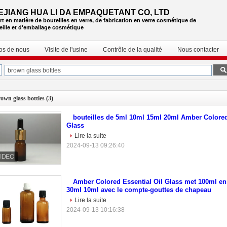
EJIANG HUA LI DA EMPAQUETANT CO, LTD
rt en matière de bouteilles en verre, de fabrication en verre cosmétique de
eille et d'emballage cosmétique
os de nous
Visite de l'usine
Contrôle de la qualité
Nous contacter
own glass bottles
(3)
bouteilles de 5ml 10ml 15ml 20ml Amber Colored
Glass
Lire la suite
2024-09-13 09:26:40
Amber Colored Essential Oil Glass met 100ml en 
30ml 10ml avec le compte-gouttes de chapeau
Lire la suite
2024-09-13 10:16:38