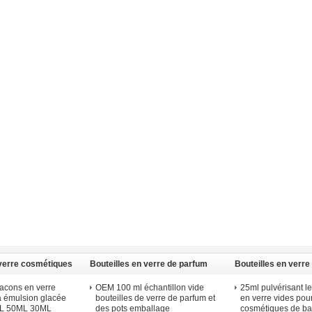
 verre cosmétiques
Bouteilles en verre de parfum
Bouteilles en verre
flacons en verre
OEM 100 ml échantillon vide
25ml pulvérisant le
à émulsion glacée
bouteilles de verre de parfum et
en verre vides pou
0ML 50ML 30ML
des pots emballage
cosmétiques de ba